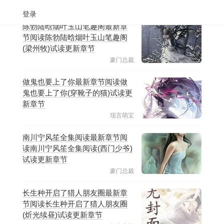
登录
陈勃陆晗烟叶玉山笔趣阁最新章
节阅读陈勃陆晗烟叶玉山笔趣阁
(梁州牧)试读更新章节
豪门总裁
做鬼也要上了你最新章节阅读做
鬼也要上了你(穿靴子的猫)试读更
新章节
现言萌宝
南川宁风笙全集阅读最新章节阅
读南川宁风笙全集阅读(西门少爷)
试读更新章节
豪门总裁
长生种开启了猎人朋友圈最新章
节阅读长生种开启了猎人朋友圈
(炘光续昼)试读更新章节