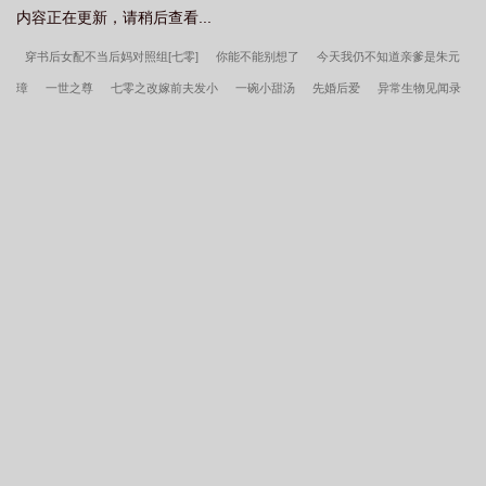
内容正在更新，请稍后查看...
高中日常不需要恋爱txt
沙雕高中日常不需要恋爱邪神
沙雕高中日常不需要恋
爱百度
沙雕高中日常不需要恋爱逆天邪神网
女高中生沙雕日常
沙雕高中日
穿书后女配不当后妈对照组[七零]
你能不能别想了
今天我仍不知道亲爹是朱元
常不需要恋爱 渊爻
沙雕高中日常不需要恋爱晋江
沙雕高中日常不需要恋爱
璋
一世之尊
七零之改嫁前夫发小
一碗小甜汤
先婚后爱
异常生物见闻录
TXT
沙雕中学生的日常
救赎魔尊后我死遁了
穿进冲喜文后我摆烂了
穿成血族大佬的沙雕白月光
银
河第一可爱
学魔养成系统
三个男主上门提亲后
冒牌男神
夜雾
魔尊杀我
前失忆啦
恶魔法则
玫瑰之下
我被初恋退婚之后
相国在上
天上白玉京
偷风不偷月by北南笔趣阁无弹窗
李春桃周志军守空房，邻家糙汉馋上她百度云
秦氏仙朝
陆昭菱周时阅
直播，然后碰瓷男主[诡秘]
穿成男女主分手后趁虚而
入的女配时书仪顾淮野顾知夏全文完整版
蜜茶by车厘崽笔趣阁无弹窗
偷风不偷月
by北南未删减版