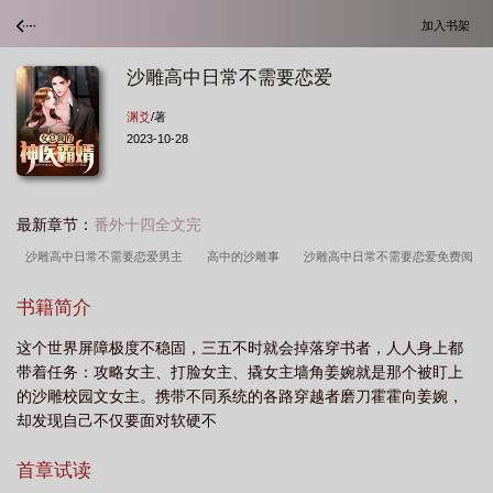
加入书架
沙雕高中日常不需要恋爱
渊爻
/著
2023-10-28
最新章节：
番外十四全文完
沙雕高中日常不需要恋爱男主
高中的沙雕事
沙雕高中日常不需要恋爱免费阅
读
沙雕高中生的日常
沙雕高中日常不需要恋爱 最新章节
沙雕高中日常不
书籍简介
需要恋爱男主是谁
沙雕中学生
沙雕高中日常不需要恋爱全文阅读
沙雕高中
这个世界屏障极度不稳固，三五不时就会掉落穿书者，人人身上都
日常不需要恋爱全本
沙雕女高中生日常
沙雕高中日常不需要恋爱最新章
带着任务：攻略女主、打脸女主、撬女主墙角姜婉就是那个被盯上
节
沙雕高中的日常不需要恋爱
沙雕男子高中生的日常
沙雕高中日常不需要
的沙雕校园文女主。携带不同系统的各路穿越者磨刀霍霍向姜婉，
恋爱全文免费阅读
沙雕高中日常不需要恋爱TXT百度
沙雕高中日常不需要恋爱
却发现自己不仅要面对软硬不
在线阅读
沙雕高中日常不需要恋爱格格党
现在的高中生也太沙雕了
沙雕高
首章试读
中日常不需要恋爱番外
沙雕谈恋爱
沙雕高中日常不需要恋爱附带番外
沙雕