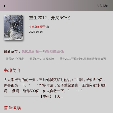
加入书架
重生2012，开局5个亿
有底牌的橙子
/著
2026-08-04
最新章节：
第910章 拍手势舞就能赚钱
开局5个亿百度
开局5个亿 在线阅读
重生2012开局5个亿笔趣阁最新章节列
表
重生2012开局5个亿免费
重生2012开局5个亿无错版
重生2012开局5个
书籍简介
亿免费阅读
开局5个亿笔趣阁
重生2012开局5个亿全文阅读
开局5个亿 有
去大学报到的前一天，王灿他爹突然对他说：“儿啊，给你5个亿，
底牌的橙子
开局5个亿txt
重生2012开局5个亿无防盗
开局5个亿 最新章节
你去锻炼一下。” “？”多年后，父子重聚酒桌，王灿突然对他爹
无弹窗
重生2012开局5个亿无错字版
重生2012
开局5个亿 最新章节 无弹窗
说：“爹啊，给你500亿，你去自救一下。” “！”
笔趣阁
开局5个亿在线阅读
开局5个亿作者有底牌的橙
重生2012开局5个亿
——————————【重生】【大…
篱笆好文学
重生2012开局5个亿手打
重生2012开局5个亿山林隐士度流年看全
首章试读
文
重生2012开局5个亿txt
重生2012开局5个亿无错
重生2012开局5个亿笔