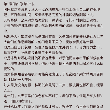
第1章假如你有5个亿
趣阁
重生2012开局5个亿
时间就这样流逝，巫天一点点地在九一格位上烙印自己的神魂印
记，五百年年时间，巫天终于将完整的神魂印记给刻印上去。
无相炼狱，是离魂宗最诡异的一种功法，专门针对的就是魂魄。
无形的锁链将魂魄封锁，然后阴火熊熊的燃烧，就像置身于火海之
中。
颜凯等人不知道观众席是如何布置，又是如何容纳并解决近万世界
大能们的作息问题的，他们也并不关心，魔族会弄好这一切。
他甩出自己的衣服，黏住了落在数尺之外的长刀，借力打力之下，
挥衣带刀，竟然直接斩落了十八颗头颅。
成是非到时没心没肺的不管这些事，对于他而言该出手的时候在出
手，现在还没到时候呢，他还得瞧一瞧和所谓的嵩山派还有什么话
要说的。
因为幕僚知道郭靖极有可能突然出现，于是必须等到郭靖离开否则
是计划的一大变数。
好人果真没有好报，林羽低声咒骂了一声，眼皮再也撑不住，缓缓
合上。
这一刻，玄天宗掌门脸色有些不对了，看似平局，但是所有人都知
道，他们彻底输了。
开什么玩笑，獾哥之前还觉得让可人儿误会了，心里既是郁闷又是