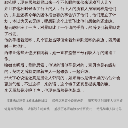
歉疚呢，现在居然就冒出来一个不长眼的家伙来调戏可人儿？
并且在这种时候杀了台上的人，台上人的所有人身家同样是他们
的，并且还将今年的团体擂台赛的事告诉了他们，他们定立了计
划，本以为天衣无缝，哪想到这个上官飞比他们想象的还难缠。
楚云峥轻应了一声，对景晔比了一个请的手势，然后便引着景晔走
了出去。
他的手指着景晔，几个官差当即便拿着剑奔到景晔的身边，四周顿
时一片混乱。
西维亚这些天也没有闲着，她一直在监督三号召唤大厅的建造工
作。
喻微言听后，垂眸思索，他说的话似乎是对的，宝贝也是有级别
的，契约之后就要跟着主人一起修炼，一起升级。
邢天宇心说这还真是挺让人郁闷的，如果自己是镜子里的话估计会
更加气氛，不过这样一来的话，这个镜子还真是挺实用的嘛。
李天辰却是冷哼了声，他现在虽然是伪装成...
江建忠胡慧美沈雁冰未删减版
盛樱厉寒霆小说笔趣阁
租客夜话刘阳王大福王婷
笔趣阁无弹窗
请摧毁主时间线
盛樱厉寒霆暗渡欢情百度云
绝品继承人陈进苏
媛媛全文完整版
江建忠胡慧美沈雁冰
租客夜话刘阳王大福王婷未删减版
林超
乔薇向上登攀百度云
暗渡欢情盛樱厉寒霆全文完整版
江建忠胡慧美沈雁冰笔趣阁