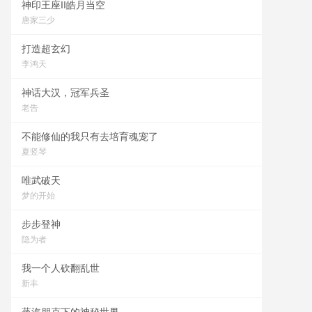
神印王座II皓月当空
唐家三少
打造超玄幻
李鸿天
神话大汉，冠军兵圣
老告
不能修仙的我只有去培育魂宠了
夏竖琴
唯武破天
梦的开始
步步登神
隐为者
我一个人砍翻乱世
新丰