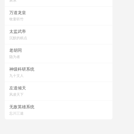
辰东
万道龙皇
牧童听竹
太监武帝
沉默的糕点
老胡同
隐为者
神级科研系统
九十文人
左道倾天
风凌天下
无敌英雄系统
忘川三途