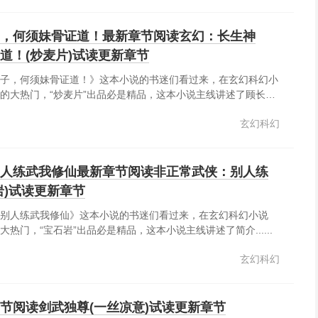
只要你们都撤出洞天，副本就会刷新。有刷新怪物做资......
，何须妹骨证道！最新章节阅读玄幻：长生神
道！(炒麦片)试读更新章节
子，何须妹骨证道！》这本小说的书迷们看过来，在玄幻科幻小
的大热门，“炒麦片”出品必是精品，这本小说主线讲述了顾长生
成为顾家神子，开局长辈要夺妹至尊骨，顾长生手握系统，何须
玄幻科幻
生成为三千道域唯一的长生者！......
人练武我修仙最新章节阅读非正常武侠：别人练
岩)试读更新章节
别人练武我修仙》这本小说的书迷们看过来，在玄幻科幻小说
热门，“宝石岩”出品必是精品，这本小说主线讲述了简介......
玄幻科幻
节阅读剑武独尊(一丝凉意)试读更新章节