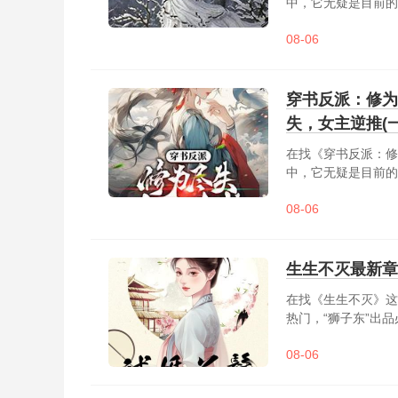
中，它无疑是目前的
讲述了西幻剑与魔法
08-06
要什么？唐说王族授
骑，忠诚的兽人随从与
穿书反派：修为
失，女主逆推(
在找《穿书反派：修
中，它无疑是目前的
越小说世界，成为书
08-06
阳慌得一比，当即就
圜的余地。主角虽气
孽，跟......
生生不灭最新章
在找《生生不灭》这
热门，“狮子东”出
魔功。战人界屠魔界
08-06
（声明新书发布，各位新