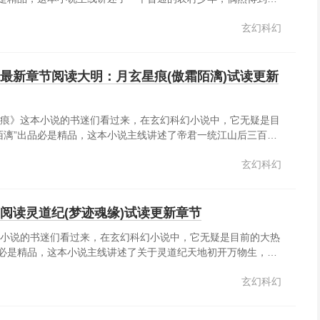
力，得到海量资源，走上修行一途仙路悠悠，普通少年的飞仙之
玄幻科幻
最新章节阅读大明：月玄星痕(傲霜陌漓)试读更新
痕》这本小说的书迷们看过来，在玄幻科幻小说中，它无疑是目
陌漓”出品必是精品，这本小说主线讲述了帝君一统江山后三百
，相权与皇权相争，战神宁郡王被诬陷灭门，唯有一子，被救逃
玄幻科幻
毒，至此闯荡江湖，征战沙场，抵抗倭国及安缅国入侵，绞杀国
五之尊，让大明朝重上巅峰，引万国来朝！......
阅读灵道纪(梦迹魂缘)试读更新章节
小说的书迷们看过来，在玄幻科幻小说中，它无疑是目前的大热
品必是精品，这本小说主线讲述了关于灵道纪天地初开万物生，脚
大陆纷争扰，妖魔鬼神比神通。血染三界争第一，隐世仙人悲众
玄幻科幻
唯我真灵掌乾坤。......