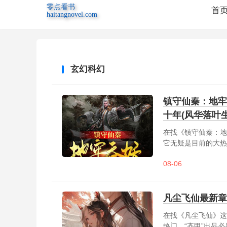
零点看书
首
haitangnovel.com
玄幻科幻
镇守仙秦：地牢
十年(风华落叶
在找《镇守仙秦：地
它无疑是目前的大热
下，九洲一统。仙秦
08-06
天听。张远是庐阳府
徒明正典刑。斩杀武
妖，获......
凡尘飞仙最新章
在找《凡尘飞仙》这
热门，“齐甲”出品