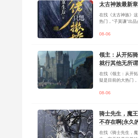
太古神族最新章
在找《太古神族》这
热门，“子莫谦”出
族血脉被封印，身体
08-06
觉醒太古神族血脉，
成魔，谁敢成佛！....
领主：从开拓骑
就行其他无所谓
在找《领主：从开拓
疑是目前的大热门，
田文慢热）十八岁成
08-06
领地。一步一个脚印，终
骑士先生，魔王
不存在啊(永久
在找《骑士先生，魔