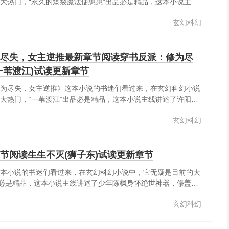
大热门，“永久的爆裂魔法使惠惠”出品必是精品，这本小说主线
骑士吟游诗人半妖精半精灵轻小说搞笑轻松成为最伟大的骑士需
玄幻科幻
予的身份地位，矮人锻造的传奇装备，充满奇幻色彩的巨龙坐
可靠的精灵同伴，强大而暴虐的宿命魔王，以......
尽失，女主逆推最新章节阅读穿书反派：修为尽
一苇渡江)试读更新章节
为尽失，女主逆推》这本小说的书迷们看过来，在玄幻科幻小说
大热门，“一苇渡江”出品必是精品，这本小说主线讲述了许阳穿
中反派，青冥宗六脉之一紫云峰峰主。在搞清自己的境遇后，许
玄幻科幻
想提桶跑路。唯一值得庆幸的是，剧情还没开始，一切都还有转
运逆天，但许阳的七个倾国倾城的徒儿同样不差，个个天赋妖
节阅读生生不灭(狮子东)试读更新章节
本小说的书迷们看过来，在玄幻科幻小说中，它无疑是目前的大
品必是精品，这本小说主线讲述了少年陈枫身怀绝世神器，修盖世
挑仙界冲神界。打遍诸世界，杀出冲天血路，成就无上至尊。
玄幻科幻
老书友多多支持。群号158697732）......