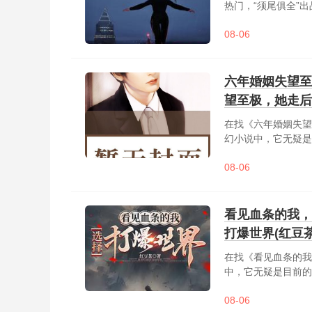
热门，“须尾俱全”出
08-06
六年婚姻失望至
望至极，她走后
在找《六年婚姻失望
幻小说中，它无疑是
年婚姻失望至极，她
08-06
六年婚姻失望至极，
疯了......
看见血条的我，
打爆世界(红豆
在找《看见血条的我
中，它无疑是目前的
道消魔长天劫将至，
08-06
玄奇秘境？那是游戏