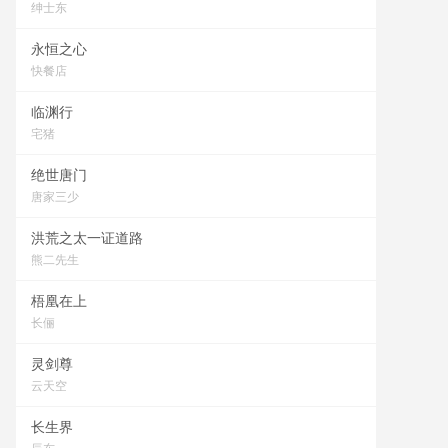
绅士东
永恒之心
快餐店
临渊行
宅猪
绝世唐门
唐家三少
洪荒之太一证道路
熊二先生
梧凰在上
长俪
灵剑尊
云天空
长生界