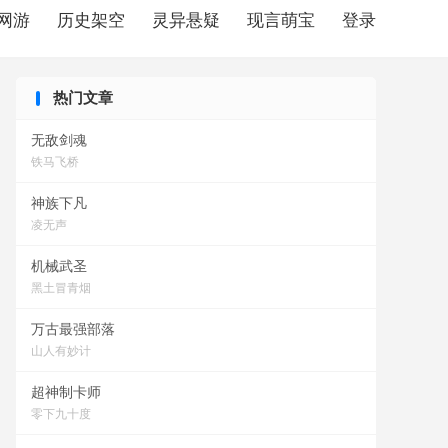
网游
历史架空
灵异悬疑
现言萌宝
登录
热门文章
无敌剑魂
铁马飞桥
神族下凡
凌无声
机械武圣
黑土冒青烟
万古最强部落
山人有妙计
超神制卡师
零下九十度