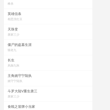
棒杀
英雄信条
相思洗红豆
天珠变
唐家三少
僵尸的盗墓生涯
猫老九
长生
风御九秋
主角姚守宁陆执
姚守宁陆执
斗罗大陆V重生唐三
唐家三少
食戟之冒牌小当家