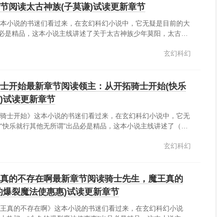
节阅读太古神族(子莫谦)试读更新章节
本小说的书迷们看过来，在玄幻科幻小说中，它无疑是目前的大
品必是精品，这本小说主线讲述了关于太古神族少年莫阳，太古神
被他人做局，沦为了宗门弃子。万念俱灰之际，开启星皇战塔，
玄幻科幻
修炼星皇古经，承接天道传承，踏上一条复仇的逆天之路。我若
..
士开始最新章节阅读领主：从开拓骑士开始(快乐
)试读更新章节
骑士开始》这本小说的书迷们看过来，在玄幻科幻小说中，它无
“快乐就行其他无所谓”出品必是精品，这本小说主线讲述了（种
年，维林选择成为开拓者，拿着家族提供的援助，前往边界开拓
玄幻科幻
将走上巅峰。......
真的不存在啊最新章节阅读骑士先生，魔王真的
的爆裂魔法使惠惠)试读更新章节
王真的不存在啊》这本小说的书迷们看过来，在玄幻科幻小说