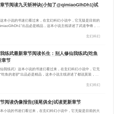
节阅读九天斩神诀(小知了@qimiaoGlhDh1)试
这本小说的书迷们看过来，在玄幻科幻小说中，它无疑是目前的
imiaoGlhDh1”出品必是精品，这本小说主线讲述了武道争锋，红
谱写这璀璨时代，然世间圣佛魔妖，人杰英豪，皆在神下！而我
玄幻科幻
天，斩神！......
我练武最新章节阅读长生：别人修仙我练武(吃鱼
新章节
仙我练武》这本小说的书迷们看过来，在玄幻科幻小说中，它无
“吃鱼的老驴”出品必是精品，这本小说主线讲述了都说莫装，不
没听，然后挨雷劈了。重生，武道天才，金手指是一棵树，作用
玄幻科幻
打遍天下无敌手，白羽又踏上求仙之路，可刚要拜入宗门却迎来
，没有老祖，他修不了仙。绷不住了，他最终决定离开。虽
节阅读伪像报告(须尾俱全)试读更新章节
本小说的书迷们看过来，在玄幻科幻小说中，它无疑是目前的大