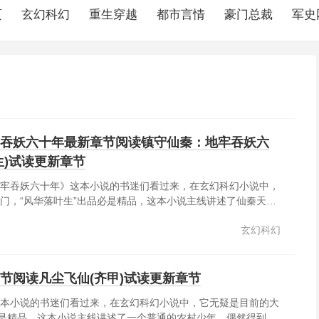
页
玄幻科幻
重生穿越
都市言情
豪门总裁
军史
吞妖六十年最新章节阅读镇守仙秦：地牢吞妖六
生)试读更新章节
牢吞妖六十年》这本小说的书迷们看过来，在玄幻科幻小说中，
门，“风华落叶生”出品必是精品，这本小说主线讲述了仙秦天
镇抚司一手镇压妖魔仙神，一手安抚百官黎民，生死独断，直达
玄幻科幻
镇抚司新入职的皂衣卫。他的职责是，将那些镇抚司大牢里的恶
道强者江左盟主，获得天下第三刀，踏浪刀诀斩杀十方邪魔天
节阅读凡尘飞仙(齐甲)试读更新章节
本小说的书迷们看过来，在玄幻科幻小说中，它无疑是目前的大
必是精品，这本小说主线讲述了一个普通的农村少年，偶然得到聚