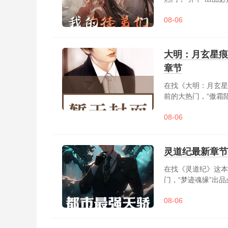
宝盆，凭借其复制能
08-06
路......
大明：月玄星痕
章节
在找《大明：月玄星
前的大热门，“傲霜
年，大明朝岌岌可危
08-06
脱，但却身中幽冥寒
内外所有敌人，荣登九
灵道纪最新章节
在找《灵道纪》这本
门，“梦迹魂缘”出
踏祥云在其中。强者
08-06
生。冥冥之中有定数，