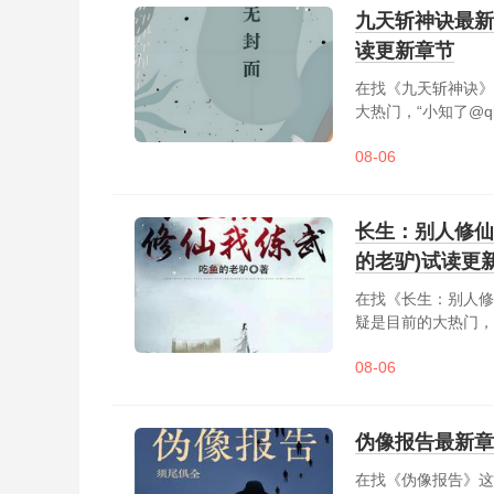
九天斩神诀最新章
读更新章节
在找《九天斩神诀》
大热门，“小知了@q
颜不老，多少无敌者
08-06
林辰，以剑逆苍穹，上九
长生：别人修仙
的老驴)试读更
在找《长生：别人修
疑是目前的大热门，
然容易挨雷劈。白羽
08-06
是长生不死。在凡俗
当头一棒。没有灵根
有......
伪像报告最新章
在找《伪像报告》这