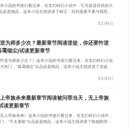
本小说的书迷们看过来，在玄幻科幻小说中，它无疑是目前的大
出品必是精品，这本小说主线讲述了林尘，你到底要不要与我双
年林尘，偶得神秘小塔，开启塔内世界，结识绝美女帝！却没想
玄幻科幻
求，林尘被迫沦为炉鼎！绝望之际，林尘觉醒至尊神龙武魂，收
逆为师多少次？最新章节阅读逆徒，你还要忤逆
暮霭烟尘)试读更新章节
忤逆为师多少次？》这本小说的书迷们看过来，在玄幻科幻小说
大热门，“暮霭烟尘”出品必是精品，这本小说主线讲述了逆徒，
次？师尊，我保证最后一次了每次你都说最后一次真的是最后一
玄幻科幻
上帝族杀来最新章节阅读被问罪当天，无上帝族
)试读更新章节
无上帝族杀来》这本小说的书迷们看过来，在玄幻科幻小说中，
门，“不太勇敢”出品必是精品，这本小说主线讲述了陈稳刚穿越
手觉醒最强体质混沌序列体，外加金手指天命大熔炉。你是荒古