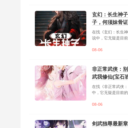
新。道长，你信我啊，
玄幻：长生神子
子，何须妹骨证
在找《玄幻：长生神
说中，它无疑是目前
一朝穿越中州道域，
08-06
妹骨证道！从此，顾长
非正常武侠：别
武我修仙(宝石
在找《非正常武侠：
中，它无疑是目前的大
08-06
剑武独尊最新章