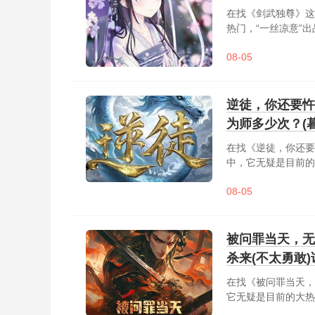
在找《剑武独尊》这
热门，“一丝凉意”
修？我拒绝！落魄少
08-05
到女帝凶猛，予取予
获绝世神剑，......
逆徒，你还要忤
为师多少次？(
在找《逆徒，你还要
中，它无疑是目前的
你还要忤逆为师多少
08-05
次了师尊......
被问罪当天，无
杀来(不太勇敢
在找《被问罪当天，
它无疑是目前的大热
就陷入必死之局，反