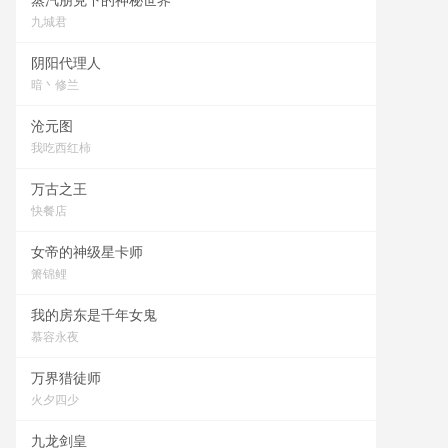
蒸汽朋克下的神秘世界
九城君
阴阳代理人
暗丶修兰
沧元图
我吃西红柿
万古之王
快餐店
女帝的神级星卡师
箫锦鲤
我的房东是千年女鬼
慕容永夜
万界猎徒师
火夕四少
九龙剑皇