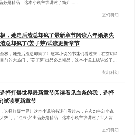
品必是精品，这本小说主线讲述了简介......
玄幻科幻
极，她走后渣总却疯了最新章节阅读六年婚姻失
渣总却疯了(姜子芽)试读更新章节
至极，她走后渣总却疯了》这本小说的书迷们看过来，在玄幻科
目前的大热门，“姜子芽”出品必是精品，这本小说主线讲述了六
走后渣总却疯了，六年婚姻失望至极，她走后渣总却疯了小说，
玄幻科幻
她走后渣总却疯了最新章节，六年婚姻失望至极，她走后渣总却
选择打爆世界最新章节阅读看见血条的我，选择
茶)试读更新章节
，选择打爆世界》这本小说的书迷们看过来，在玄幻科幻小说
大热门，“红豆茶”出品必是精品，这本小说主线讲述了世人皆说
周元却不认同。不死不灭的妖魔？那是游戏怪物刷新。洞天福地
玄幻科幻
副本。人道封印镇压妖魔？那是不退出副本，使副本怪物无法刷