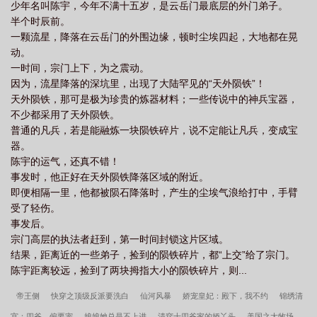
少年名叫陈宇，今年不满十五岁，是云岳门最底层的外门弟子。
半个时辰前。
一颗流星，降落在云岳门的外围边缘，顿时尘埃四起，大地都在晃
动。
一时间，宗门上下，为之震动。
因为，流星降落的深坑里，出现了大陆罕见的“天外陨铁”！
天外陨铁，那可是极为珍贵的炼器材料；一些传说中的神兵宝器，
不少都采用了天外陨铁。
普通的凡兵，若是能融炼一块陨铁碎片，说不定能让凡兵，变成宝
器。
陈宇的运气，还真不错！
事发时，他正好在天外陨铁降落区域的附近。
即便相隔一里，他都被陨石降落时，产生的尘埃气浪给打中，手臂
受了轻伤。
事发后。
宗门高层的执法者赶到，第一时间封锁这片区域。
结果，距离近的一些弟子，捡到的陨铁碎片，都“上交”给了宗门。
陈宇距离较远，捡到了两块拇指大小的陨铁碎片，则...
帝王侧
快穿之顶级反派要洗白
仙河风暴
娇宠皇妃：殿下，我不约
锦绣清
宫：四爷，偏要宠
娘娘她总是不上进
清穿十四爷家的娇丫头
美国之大牧场