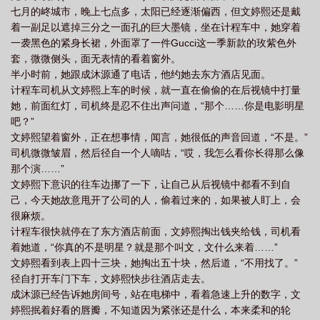
七月的峂城市，晚上七点多，太阳已经逐渐偏西，但文婷熙还是戴
网
名媛天后鱼不语全文阅读
名媛天后好看吗
名媛天后 鱼不语 好看吗
着一副足以遮掉三分之一面孔的巨大墨镜，坐在计程车中，她穿着
一袭黑色的紧身长裙，外面罩了一件Gucci这一季新款的玫紫色外
套，微微侧头，面无表情的看着窗外。
半小时前，她跟成沐源通了电话，他约她去东方酒店见面。
计程车司机从文婷熙上车的时候，就一直在偷偷的在后视镜中打量
她，前面红灯，司机终是忍不住出声问道，“那个……你是电影明星
吧？”
文婷熙望着窗外，正在想事情，闻言，她很低的声音回道，“不是。”
司机微微皱眉，然后径自一个人嘀咕，“哎，我怎么看你长得那么像
那个演……”
文婷熙下意识的往车边挪了一下，让自己从后视镜中都看不到自
己，今天她故意甩开了公司的人，偷着过来的，如果被人盯上，会
很麻烦。
计程车很快就停在了东方酒店前面，文婷熙掏出钱夹给钱，司机看
着她道，“你真的不是明星？就是那个叫文，文什么来着……”
文婷熙看到表上四十三块，她掏出五十块，然后道，“不用找了。”
径自打开车门下车，文婷熙快步往酒店走去。
成沐源已经告诉她房间号，站在电梯中，看着急速上升的数字，文
婷熙抿着好看的唇瓣，不知道因为紧张还是什么，本来柔和的轮