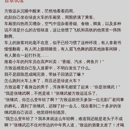
起。
首章试读
方致远从沉睡中醒来，茫然地看着四周。
此刻自己坐在绿皮火车的车厢里，周围挤满了乘客。
车厢里闷热而又嘈杂，空气中混杂着香烟、食物，脚臭，以及多种
说不清是什么的古怪味道，这让坐惯了飞机和高铁的他胃里一阵阵
翻腾。
车上的旅客对此毫不在意，似乎已经习惯了这种环境，有人拿着书
慢慢翻着，有人闭上眼睛睡觉，有人眉飞色舞的跟其他旅客闲聊，
有人聚在一起打扑克……
推着小车的列车员在高声叫卖：“香烟、汽水，烤鱼片！”
方致远感觉自己坠入迷雾中，不明白发生了什么。
我不是跟陈思成喝完酒，带妹子回酒店了嘛？
怎么跑到火车上来了，而且还是绿皮火车？
方致远看了看身边的男子，浑身寒毛都竖了起来：“你是张继武！”
“我是张继武啊，不然是谁！”张继武被方致远逗乐了。
“张继武，你怎么变年轻了啊？”方致远前些天参加一位北影厂老同事
的葬礼，遇到了张继武，还聊了好一会儿，现在看到二十多岁的张
继武跟自己说话，他觉得特别诡异。
“我怎么变年轻了？我本来就这么年轻啊，难道我还能是老头子不成
啊？”张继武忍不住对旁边的中年男人道，“致远的酒量太差了！才喝