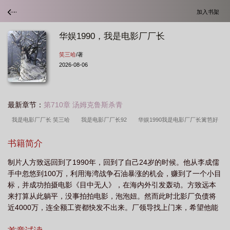
加入书架
华娱1990，我是电影厂厂长
笑三哈
/著
2026-08-06
最新章节：
第710章 汤姆克鲁斯杀青
我是电影厂厂长 笑三哈
我是电影厂厂长92
华娱1990我是电影厂厂长篱笆好
文学
我是电影厂厂长笔趣阁
我是电影厂厂长免费阅读
我是电影厂厂长篱笆
书籍简介
好
我是电影厂厂长笑三哈
我是电影厂厂长百度
我是电影厂厂长篱笆好文
制片人方致远回到了1990年，回到了自己24岁的时候。他从李成儒
学
我是电影厂厂长作者笑三哈
我是电影厂厂长最新章节
我是电影厂厂
手中忽悠到100万，利用海湾战争石油暴涨的机会，赚到了一个小目
长
华娱1990我是电影厂厂长笔趣阁
我是电影厂厂长目录
华娱1990我是电
标，并成功拍摄电影《目中无人》，在海内外引发轰动。方致远本
影厂厂长篱笆好文学香港写韩
我是电影厂厂长无错版
我是电影厂厂长有生
来打算从此躺平，没事拍拍电影，泡泡妞。然而此时北影厂负债将
近4000万，连全额工资都快发不出来。厂领导找上门来，希望他能
书
我是电影厂厂长 于飞鸿
我是电影厂厂长 Libahao
我是电影厂厂长免
带领北影厂脱困。方致远接下了这个烂摊子，带领北影厂高速崛
费
华娱1990我是电影厂厂长Libahao
我是电影厂厂长TXT
华娱1990