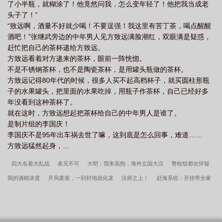
了小半瓶，就糊涂了！他竟然问我，怎么变年轻了！他把我当成老
头子了！”
“致远啊，酒量不好就少喝！不要逞强！我这里有苦丁茶，喝点醒醒
酒吧！”张继武旁边的中年男人见方致远满脸潮红，双眼满是疑惑，
赶忙把自己的茶杯递给方致远。
方致远看着对方递来的茶杯，眼前一阵恍惚。
不是不锈钢茶杯，也不是陶瓷茶杯，是用罐头瓶做的茶杯。
方致远记得80年代的时候，很多人买不起高档杯子，就买圆柱形瓶
子的水果罐头，把里面的水果吃掉，用瓶子作茶杯，自己已经好多
年没看到这种茶杯了。
就在这时，方致远想起把茶杯给自己的中年男人是谁了。
是制片组的李国庆！
李国庆不是95年出车祸去世了嘛，这到底是怎么回事，难道……
方致远猛然起身，...
四大名着大乱战
表兄不可
大明：我朱高煦，海外立国大汉
警校组都在怀疑
我的酒精浓度
开局废柴，一到封地就化龙
法师之上！
赶海系统：开挂带全家
实现逆袭！
再来一碗孟婆汤
重生八零，娇软美人把糙汉拿下了
华娱：流量我
为王
冲开层层枷锁后的人
重生不给家人当牛马，我踏上巅峰
华娱2021：他不
是搞科技的吗
仙子还我飞剑
仙逆：杀神归来，开局娶妻李慕婉
剑宗外门
独