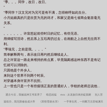
“季。。。同学，改日，改日。
”
“季同学？汉文兄对为兄可是有不满，怎得称呼如此生分。
小月姑娘真的只是欣赏为兄的诗才，和家父是南七省商会魁首毫无
关系。
”
。。。。。。许宣想起前些时日的记忆，有些无语。
用绸缎写淫诗，然后系上玉珏再扔过去，在画舫之上自然无往而不
利。
“季瑞兄，之前是我。。。。”
简单解释两句，表示改日再约然后继续走人。
总之许宣这一路走来维持的有点累，毕竟隔阂感这种东西不是有记
忆就可以消除的。
只因他是个外乡人。
来到这个世界不到两个时辰。
对穿越本身许宣并不抗拒。
上一世也只是一个有些倔强正直的普通好人，学校的老师总说他...
通古今后，我被战神王爷富养了
暗恋凶猛
eva：从龙族归来的碇真嗣
别人苦
逼练功，我无限修改成大帝
《郑惜雪谢永淳》
一手掌生死，一剑断万古苏铭渊天