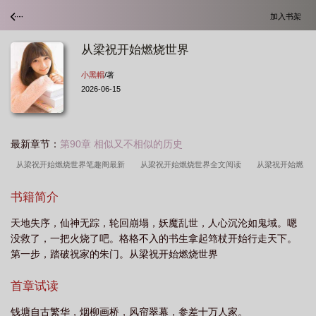
加入书架
从梁祝开始燃烧世界
小黑帽
/著
2026-06-15
最新章节：
第90章 相似又不相似的历史
从梁祝开始燃烧世界笔趣阁最新
从梁祝开始燃烧世界全文阅读
从梁祝开始燃
烧世界百度
从梁祝开始燃烧世界快眼看书
从梁祝开始燃烧世界手打
从梁祝
书籍简介
开始燃烧世界破解版
从梁祝开始燃烧世界免费观看
从梁祝开始燃烧世界篱笆好
天地失序，仙神无踪，轮回崩塌，妖魔乱世，人心沉沦如鬼域。嗯
文学
从梁祝开始燃烧世界TXT
从梁祝开始燃烧世界全本免费阅读
从梁祝开
没救了，一把火烧了吧。格格不入的书生拿起筇杖开始行走天下。
始穿越
从梁祝开始燃烧世界免费
从梁祝开始燃烧世界笔趣
从梁祝开始燃烧
第一步，踏破祝家的朱门。从梁祝开始燃烧世界
世界免费阅读
从梁祝开始燃烧世界起点
从梁祝开始燃烧世界55网
从梁祝
首章试读
开始燃烧世界笔趣阁无防盗
从梁祝开始燃烧世界笔趣阁
从梁祝开始燃烧世界无
错
钱塘自古繁华，烟柳画桥，风帘翠幕，参差十万人家。