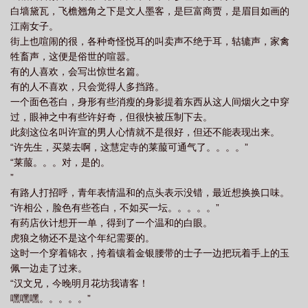
白墙黛瓦，飞檐翘角之下是文人墨客，是巨富商贾，是眉目如画的
江南女子。
街上也喧闹的很，各种奇怪悦耳的叫卖声不绝于耳，轱辘声，家禽
牲畜声，这便是俗世的喧嚣。
有的人喜欢，会写出惊世名篇。
有的人不喜欢，只会觉得人多挡路。
一个面色苍白，身形有些消瘦的身影提着东西从这人间烟火之中穿
过，眼神之中有些许好奇，但很快被压制下去。
此刻这位名叫许宣的男人心情就不是很好，但还不能表现出来。
“许先生，买菜去啊，这慧定寺的莱菔可通气了。。。。”
“莱菔。。。对，是的。
”
有路人打招呼，青年表情温和的点头表示没错，最近想换换口味。
“许相公，脸色有些苍白，不如买一坛。。。。。”
有药店伙计想开一单，得到了一个温和的白眼。
虎狼之物还不是这个年纪需要的。
这时一个穿着锦衣，挎着镶着金银腰带的士子一边把玩着手上的玉
佩一边走了过来。
“汉文兄，今晚明月花坊我请客！
嘿嘿嘿。。。。。”