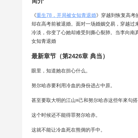
简介
《
重生78，开局被女知青退婚
》穿越到恢复高考
却在高考前被退婚。面对一场婚姻交易，穿越过
冷淡，你变了心她却难受到撕心裂肺。当李向南真
女知青退婚
最新章节（第2426章 典当）
眼里，知道她在担心什么。
努尔哈赤要利用冷血的身份进占中原。
甚至要取大明的江山≡己和努尔哈赤这些年來勾
这个时候还不能得罪努尔哈赤。
这就不能让冷血死在熊倜的手中。