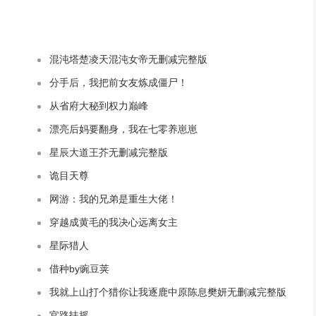
混沌塔楚凌天混沌女帝无删减完整版
分手后，我把前女友炼成僵尸！
从省府大秘到权力巅峰
漂亮后妈要翻身，我在七零养崽崽
星辰大道王芥无删减完整版
诡目天尊
网游：我的兄弟是重生大佬！
穿越成黄毛的我决心远离女主
星际猎人
借种by豌豆荚
我就上山打个猎你让我逐鹿中原陈息樊妍无删减完整版
官路扶摇