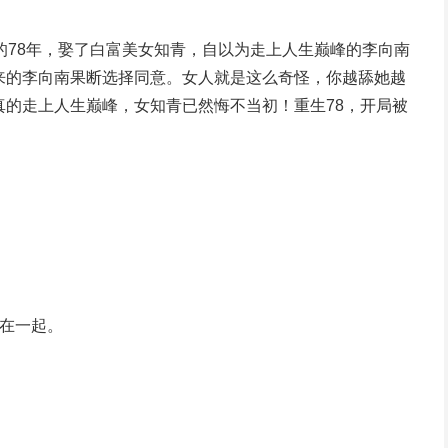
的78年，娶了白富美女知青，自以为走上人生巅峰的李向南
来的李向南果断选择同意。女人就是这么奇怪，你越舔她越
的走上人生巅峰，女知青已然悔不当初！重生78，开局被
搭在一起。