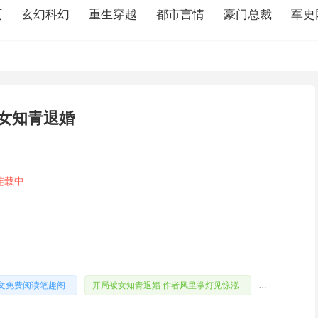
页
玄幻科幻
重生穿越
都市言情
豪门总裁
军史
被女知青退婚
连载中
全文免费阅读笔趣阁
开局被女知青退婚 作者风里掌灯见惊泓
开局被女知青