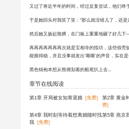
又过了将近半年的时间，经过反复尝试，他们终
于是她回头对我笑了笑：“那么就没错儿了，还是
然后她又扬起胳膊，在门板上重重地砸了好几下
再再再再再再再次就是宝相寺的指功，这些假秃
能握得稳，并且没事就发出‘嘶嘶’的声音，实在
黑色锦袍本想从熊倜划着的船尾扒上去...
章节在线阅读
第1章 开局被女知青退婚
[免费]
第2章 黄
费]
第4章 我时刻等待着想离婚随时找
第5章 燕京
我
[免费]