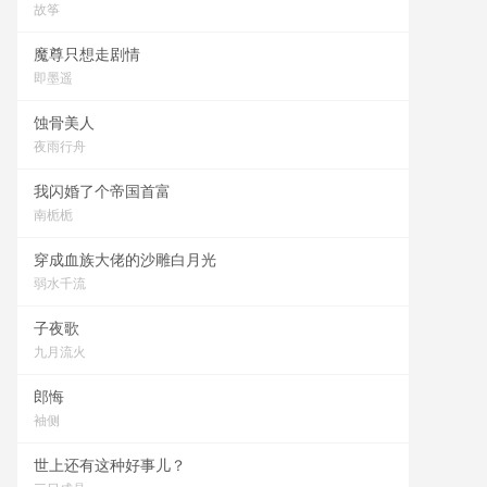
故筝
魔尊只想走剧情
即墨遥
蚀骨美人
夜雨行舟
我闪婚了个帝国首富
南栀栀
穿成血族大佬的沙雕白月光
弱水千流
子夜歌
九月流火
郎悔
袖侧
世上还有这种好事儿？