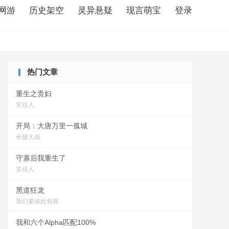
网游
历史架空
灵异悬疑
现言萌宝
登录
热门文章
重生之贵妇
笑佳人
开局：大唐万里一孤城
长腿大叔
守寡后我重生了
笑佳人
黑道狂龙
我们要彼此包容
退婚 书旗
开局被女知青退婚 第1344章
重生78开局被女知青退婚TXT
我和六个Alpha匹配100%