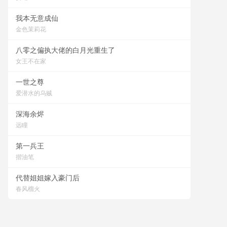
我本无意成仙
金色茉莉花
八零之偏执大佬的白月光重生了
女王不在家
一世之尊
爱潜水的乌贼
深海余烬
远瞳
第一兵王
揩油笔
代替姐姐嫁入豪门后
春风榴火