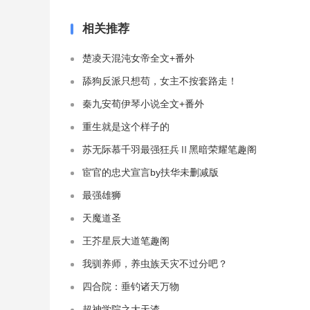
相关推荐
楚凌天混沌女帝全文+番外
舔狗反派只想苟，女主不按套路走！
秦九安荀伊琴小说全文+番外
重生就是这个样子的
苏无际慕千羽最强狂兵Ⅱ黑暗荣耀笔趣阁
宦官的忠犬宣言by扶华未删减版
最强雄狮
天魔道圣
王芥星辰大道笔趣阁
我驯养师，养虫族天灾不过分吧？
四合院：垂钓诸天万物
超神学院之大天渣