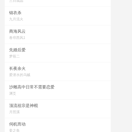
三日成晶
锦衣杀
九月流火
商海风云
卷帘西风1
先婚后爱
梦筱二
长夜余火
爱潜水的乌贼
沙雕高中日常不需要恋爱
渊爻
顶流祖宗是神棍
月照溪
伺机而动
姜之鱼