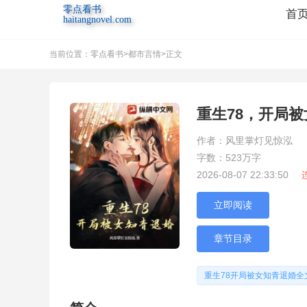
零点看书
首
haitangnovel.com
当前位置：
零点看书
>
都市言情
>正文
重生78，开局
作者：风里掌灯见惊泓
字数：523万字
2026-08-07 22:33:50
立即阅读
章节目录
重生78开局被女知青退婚