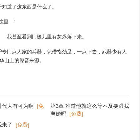
于知道了这东西是什么了。
这里。”
——我甚至看到门缝儿里有灰烬落下来。
驴专门点人家的兵器，凭借指劲足，一点下去，武器少有人
是华山上的噪音来源。
金时代大有可为啊
[免
第3章 难道他就这么等不及要跟我
离婚吗
[免费]
我来了
[免费]