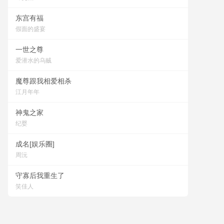
东宫有福
假面的盛宴
一世之尊
爱潜水的乌贼
魔尊跟我相爱相杀
江月年年
神鬼之家
纪婴
成名[娱乐圈]
周沅
守寡后我重生了
笑佳人