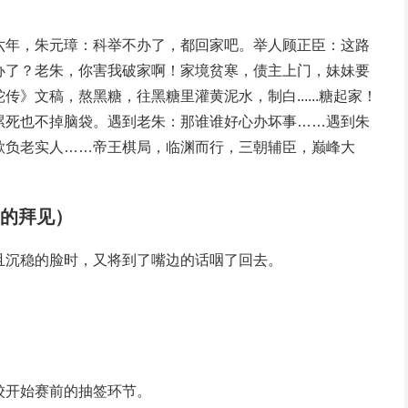
六年，朱元璋：科举不办了，都回家吧。举人顾正臣：这路
办了？老朱，你害我破家啊！家境贫寒，债主上门，妹妹要
》文稿，熬黑糖，往黑糖里灌黄泥水，制白......糖起家！
累死也不掉脑袋。遇到老朱：那谁谁好心办坏事……遇到朱
欺负老实人……帝王棋局，临渊而行，三朝辅臣，巅峰大
远的拜见）
且沉稳的脸时，又将到了嘴边的话咽了回去。
校开始赛前的抽签环节。