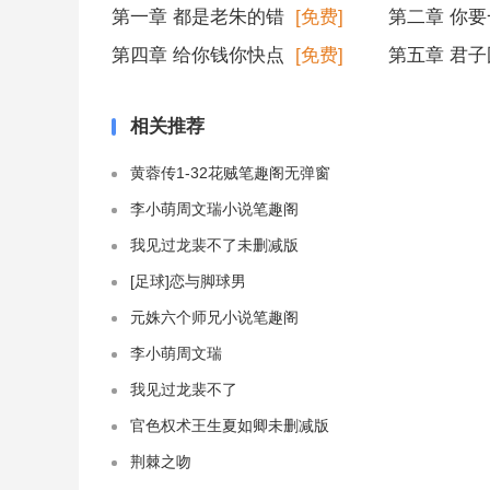
第一章 都是老朱的错
[免费]
第二章 你
第四章 给你钱你快点
[免费]
第五章 君
相关推荐
黄蓉传1-32花贼笔趣阁无弹窗
李小萌周文瑞小说笔趣阁
我见过龙裴不了未删减版
[足球]恋与脚球男
元姝六个师兄小说笔趣阁
李小萌周文瑞
我见过龙裴不了
官色权术王生夏如卿未删减版
荆棘之吻