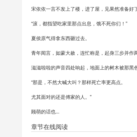
宋依依一言不发上了楼，进了屋，见果然准备好
“滚，都指望吃家里那点出息，饿不死你们！”
夏侯原气得拿东西砸过去。
青年闻言，如蒙大赦，连忙称是，起身三步并作
滋滋啦啦的声音四处响起，地面上的树木被那黑
“那是，不然大喊大叫？那样死亡率更高点。
尤其面对的还是傅家的人。”
顾萌的话也...
章节在线阅读