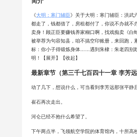
简介
《
大明：寒门辅臣
》关于大明：寒门辅臣：洪武
都走了，钱都借了，房租都付了，你说不办就不
卖身！顾正臣要赚钱养家糊口啊，找戏痴卖《白蛇传
被举荐为句容知县，咱不搞空印账册，来回跑，
标：你小子得锻炼身体……遇到朱棣：朱老四别
明！【展开】【收起】
最新章节（第三千七百四十一章 李芳
动了几下，想说什么，可当看到李芳远那张平静
崔石再次走出。
河仑已经不抱什么希望了。
下午两点半，飞领航空学院的体育馆内，十所高