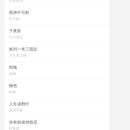
山有青木
死神不可欺
木兮娘
子夜歌
九月流火
捡到一本三国志
历史系之狼
郎悔
袖侧
物色
时镜
人生读档中
风流书呆
你有权保持暗恋
叶斐然