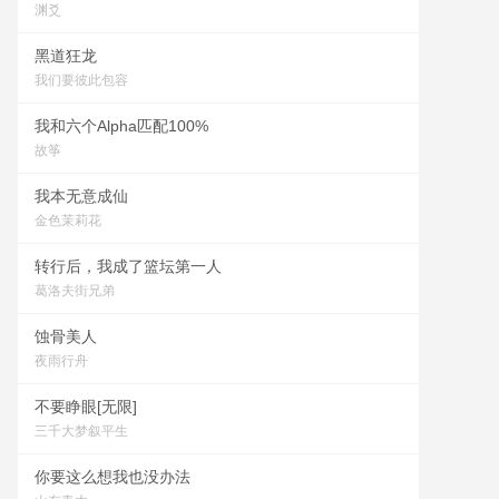
渊爻
黑道狂龙
我们要彼此包容
我和六个Alpha匹配100%
故筝
我本无意成仙
金色茉莉花
转行后，我成了篮坛第一人
葛洛夫街兄弟
蚀骨美人
夜雨行舟
不要睁眼[无限]
三千大梦叙平生
你要这么想我也没办法