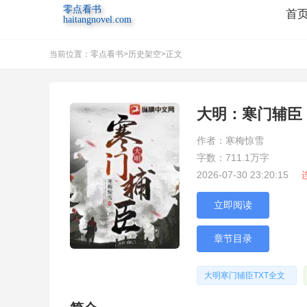
零点看书
首
haitangnovel.com
当前位置：
零点看书
>
历史架空
>正文
大明：寒门辅臣
作者：寒梅惊雪
字数：711.1万字
2026-07-30 23:20:15
立即阅读
章节目录
大明寒门辅臣TXT全文