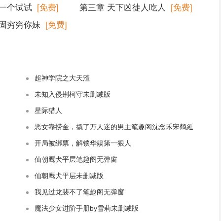
要一个试试
[免费]
第三章 天下凶徒人吃人
[免费]
子固穷穷你妹
[免费]
超神学院之大天渣
未知入侵荆柯守未删减版
星际猎人
恶女靠捞金，撬了万人迷的男主笔趣阁沈念禾宋鹤延
开局被绑票，解锁华娱第一狠人
仙朝鹰犬平层笔趣阁无弹窗
仙朝鹰犬平层未删减版
我见过龙裴不了笔趣阁无弹窗
魔法少女进阶手册by雪莉未删减版