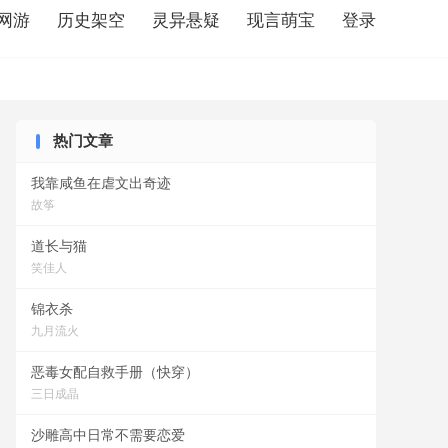
网游
历史架空
灵异悬疑
现言萌宝
登录
热门文章
我靠咸鱼在虐文出奇迹
故筝
道长与猫
笑佳人
锦衣杀
九月流火
恶毒女配自救手册（快穿）
三日成晶
看
大明寒门辅臣免费阅读
大明寒门辅臣书旗
大明寒门辅臣顾不易
沙雕高中日常不需要恋爱