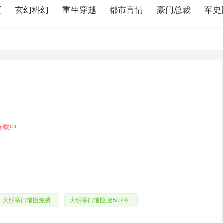
页
玄幻科幻
重生穿越
都市言情
豪门总裁
军史
连载中
大明寒门辅臣免费
大明寒门辅臣 第507章
大明寒门辅臣150集免费观