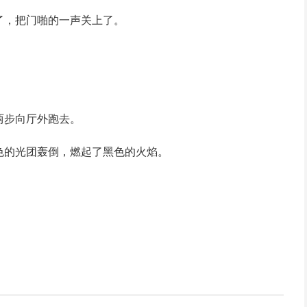
了，把门啪的一声关上了。
两步向厅外跑去。
色的光团轰倒，燃起了黑色的火焰。