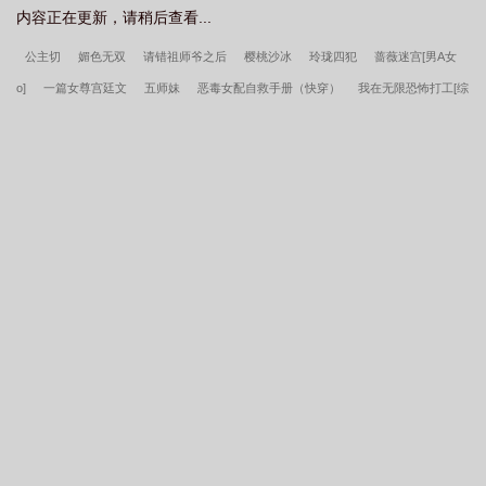
内容正在更新，请稍后查看...
魔
重生1997年霍家孙子的免费阅读
重生1997[治愈
重生1997黄金时
代
重生1997之随娘改嫁格格党
重生1997开局迎娶美女班长免费阅读
重生
公主切
媚色无双
请错祖师爷之后
樱桃沙冰
玲珑四犯
蔷薇迷宫[男A女
1997大时代凤山鹤鸣
重生1997从煤老板开始
重生1997大时代笔趣阁
从煤
o]
一篇女尊宫廷文
五师妹
恶毒女配自救手册（快穿）
我在无限恐怖打工[综
老板开始崛起
重生1997从断亲开始免费阅读
重生1997甜醅
从煤老板开始
恐]
美食博主穿成宅斗文炮灰后
掌中星
第一战场分析师！
咸鱼穿成某宗妖
崛起笔趣阁
重生1997从煤老板开始TXT
重生1997我在深山打猎养家免费阅
女
野性觉醒
顶流隐婚翻车了
大主宰
男主每天都想让我爱他
谍影风云
读
重生1997我的野性人生
重生1997短剧全集在线观看
重生1997从知青开
我在宅斗文里当咸鱼（穿书）
最强家族之影子少主苏无际慕千羽无删减完整版
始的免费阅读
重生1997李和全文免费阅读
重生1997我成网文鼻祖
重生
东京：我向坏女人发起复仇
南川宁风笙全集阅读
苏无际慕千羽最强狂兵Ⅱ黑暗
1997从小工到基建狂魔
重生1997平平淡淡才是真
重生1997珠宝大亨从赌石开
荣耀笔趣阁
巅峰奶爸秦九安荀伊琴无删减完整版
林毅沈楚楚重生十六年前我开局
始笔趣阁
重生1997从煤老板开始崛起
重生1997免费阅读
重生1997我在网
拯救领导全集+番外
混沌塔楚凌天混沌女帝无删减完整版
最强狂兵Ⅱ黑暗荣耀苏
吧敲代码顺便夺冠全集
重生1997刘耀东最新章节更新时间
重生1997全文免费
无际慕千羽无删减完整版
陈勃陆晗烟无解官局全集+番外
秦九安荀伊琴巅峰奶爸
阅读
重生1997互联网创业
从煤老板开始
重生1997从南下鹏城
重生
笔趣阁
1997我要反击
重生1997珠宝大亨从赌石开始
重生1997黄金时代免费阅
读
重生1997之投资大亨
重生1997从南下鹏城开始
重生1997从一把猎抢开
始赶山娶老婆
重生1997我成了世界首富
重生1997商业帝国
重生之
1998
重生1997霍启煊免费阅读全文
重生1997石油股神