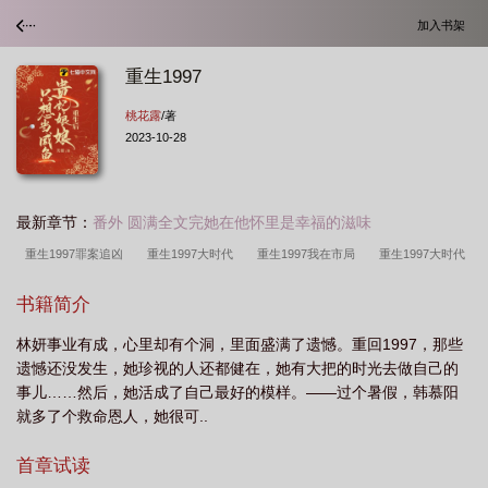
加入书架
重生1997
桃花露
/著
2023-10-28
最新章节：
番外 圆满全文完她在他怀里是幸福的滋味
重生1997罪案追凶
重生1997大时代
重生1997我在市局
重生1997大时代
方言
重生1997带着妻女走上人生巅峰
重生1997做小灵通
重生1997从煤老
书籍简介
板开始笔趣阁
重生1997年霍家孙子的
重生1997之完美人生
重生1997珠宝
林妍事业有成，心里却有个洞，里面盛满了遗憾。重回1997，那些
大亨从赌石开始 春入南塘
重生1997大院子弟
重生1997短剧全集免费观
遗憾还没发生，她珍视的人还都健在，她有大把的时光去做自己的
看
重生1997百度
重生1997从南下鹏城开始的
重生1997我在市局破悬
事儿……然后，她活成了自己最好的模样。——过个暑假，韩慕阳
案
重生1997造芯护家两不误
重生1997亚洲金融风暴
重生1997我在网吧敲
就多了个救命恩人，她很可..
代码顺便夺冠短剧
重生1997风清扬
重生1997年从群演开始
重生1997从煤
首章试读
老板开始崛起笔趣阁
重生1997我在网吧敲代码顺便夺冠
从小工到基建狂