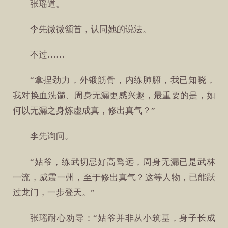
张瑶道。
李先微微颔首，认同她的说法。
不过……
“拿捏劲力，外锻筋骨，内练肺腑，我已知晓，
我对换血洗髓、周身无漏更感兴趣，最重要的是，如
何以无漏之身炼虚成真，修出真气？”
李先询问。
“姑爷，练武切忌好高骛远，周身无漏已是武林
一流，威震一州，至于修出真气？这等人物，已能跃
过龙门，一步登天。”
张瑶耐心劝导：“姑爷并非从小筑基，身子长成