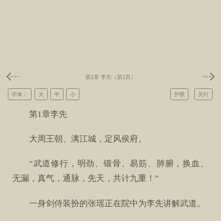
第1章 李先（第1页）
字体：
大
中
小
护眼
关灯
第1章李先
大周王朝、漓江城，定风侯府。
“武道修行，明劲、锻骨、易筋、肺腑，换血、
无漏，真气，通脉，先天，共计九重！”
一身剑侍装扮的张瑶正在院中为李先讲解武道。