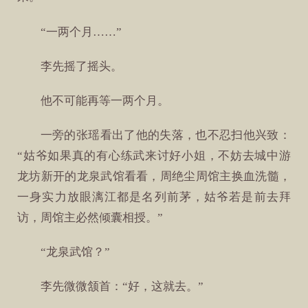
“一两个月……”
李先摇了摇头。
他不可能再等一两个月。
一旁的张瑶看出了他的失落，也不忍扫他兴致：
“姑爷如果真的有心练武来讨好小姐，不妨去城中游
龙坊新开的龙泉武馆看看，周绝尘周馆主换血洗髓，
一身实力放眼漓江都是名列前茅，姑爷若是前去拜
访，周馆主必然倾囊相授。”
“龙泉武馆？”
李先微微颔首：“好，这就去。”