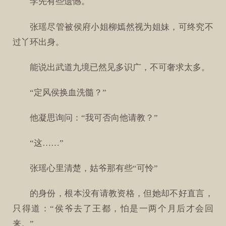
李先有些遗憾。
张瑶尽管被侯府小姐柳嫣然视为姐妹，可终究不
过丫环出身。
能说出武道九境已然见多识广，不可奢求太多。
“定风侯换血洗髓？”
他凝思询问：“我可否向他请教？”
“这……”
张瑶心里清楚，姑爷那有些“可怜”
的身份，根本没有请教资格，但她却不好直言，
只得道：“侯爷去了王都，怕是一两个月后才会回
来。”