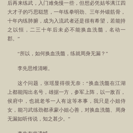
后再来练武，入门难免慢一些，但想必凭姑爷漓江四
大才子的巧思聪慧，一年练拳明劲、三年外锻筋骨，
十年内练肺腑，成为入流武者还是很有希望，若能持
之以恒，二三十年后未必不能换血洗髓，名动一
郡。”
“所以，如何换血洗髓，练就周身无漏？”
李先思维清晰。
这个问题，张瑶显得很无奈：“换血洗髓在江湖
上都能闯出名号，雄据一方，参军上阵，以一敌百，
侯府中，也就老爷一人有这等本事，我只是小姐侍
女，能习武练劲都承蒙小姐心善，对换血洗髓、周身
无漏如听传说，知之甚少。”