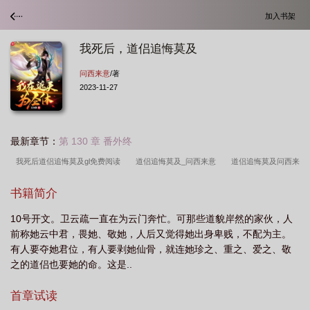
加入书架
我死后，道侣追悔莫及
问西来意
/著
2023-11-27
最新章节：
第 130 章 番外终
我死后道侣追悔莫及gl免费阅读
道侣追悔莫及_问西来意
道侣追悔莫及问西来
意
我死后道侣追悔莫及番外
我死后道侣追悔莫及gl
道侣追悔莫及
我死
书籍简介
后道侣追悔莫及的百合
道侣追悔莫及作者问西来意
我死后道侣追悔莫及大结
10号开文。卫云疏一直在为云门奔忙。可那些道貌岸然的家伙，人
局
我死后道侣追悔莫及免费阅读
道侣追悔莫及gl免费阅读
道侣追悔莫及
前称她云中君，畏她、敬她，人后又觉得她出身卑贱，不配为主。
TXT
我死后道侣追悔莫及
我死后师门追悔莫及
我死后她们都追悔莫
有人要夺她君位，有人要剥她仙骨，就连她珍之、重之、爱之、敬
及
我死之后她们追悔莫及
我死后道侣追悔莫及问西来意
我死后道侣追悔莫
之的道侣也要她的命。这是..
及百度
道侣追悔莫及 作者问西来意
道侣死后我飞升
道侣追悔莫及问西来
首章试读
意gl
道侣追悔莫及_
道侣追悔莫及 问西来意
死后我修无情道飞升了全文免