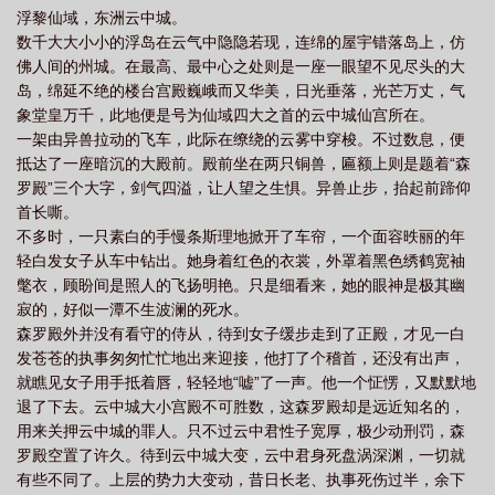
浮黎仙域，东洲云中城。
费阅读
我死后道侣追悔莫及免费
道侣追悔莫及百度
我死后道侣追悔莫及评
数千大大小小的浮岛在云气中隐隐若现，连绵的屋宇错落岛上，仿
论
道侣追悔莫及gl
道侣追悔莫及+番外
我死后
我死后道侣追悔莫及免
佛人间的州城。在最高、最中心之处则是一座一眼望不见尽头的大
费阅读在线观看
道侣追悔莫及书评
我死后道侣追悔莫及链接
道侣追悔莫及
岛，绵延不绝的楼台宫殿巍峨而又华美，日光垂落，光芒万丈，气
象堂皇万千，此地便是号为仙域四大之首的云中城仙宫所在。
免费阅读
一架由异兽拉动的飞车，此际在缭绕的云雾中穿梭。不过数息，便
抵达了一座暗沉的大殿前。殿前坐在两只铜兽，匾额上则是题着“森
罗殿”三个大字，剑气四溢，让人望之生惧。异兽止步，抬起前蹄仰
首长嘶。
不多时，一只素白的手慢条斯理地掀开了车帘，一个面容昳丽的年
轻白发女子从车中钻出。她身着红色的衣裳，外罩着黑色绣鹤宽袖
氅衣，顾盼间是照人的飞扬明艳。只是细看来，她的眼神是极其幽
寂的，好似一潭不生波澜的死水。
森罗殿外并没有看守的侍从，待到女子缓步走到了正殿，才见一白
发苍苍的执事匆匆忙忙地出来迎接，他打了个稽首，还没有出声，
就瞧见女子用手抵着唇，轻轻地“嘘”了一声。他一个怔愣，又默默地
退了下去。云中城大小宫殿不可胜数，这森罗殿却是远近知名的，
用来关押云中城的罪人。只不过云中君性子宽厚，极少动刑罚，森
罗殿空置了许久。待到云中城大变，云中君身死盘涡深渊，一切就
有些不同了。上层的势力大变动，昔日长老、执事死伤过半，余下