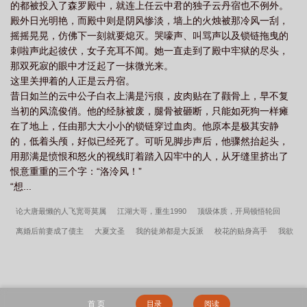
的都被投入了森罗殿中，就连上任云中君的独子云丹宿也不例外。
殿外日光明艳，而殿中则是阴风惨淡，墙上的火烛被那冷风一刮，
摇摇晃晃，仿佛下一刻就要熄灭。哭嚎声、叫骂声以及锁链拖曳的
刺啦声此起彼伏，女子充耳不闻。她一直走到了殿中牢狱的尽头，
那双死寂的眼中才泛起了一抹微光来。
这里关押着的人正是云丹宿。
昔日如兰的云中公子白衣上满是污痕，皮肉贴在了颧骨上，早不复
当初的风流俊俏。他的经脉被废，腿骨被砸断，只能如死狗一样瘫
在了地上，任由那大大小小的锁链穿过血肉。他原本是极其安静
的，低着头颅，好似已经死了。可听见脚步声后，他骤然抬起头，
用那满是愤恨和怒火的视线盯着踏入囚牢中的人，从牙缝里挤出了
恨意重重的三个字：“洛泠风！”
“想...
论大唐最懒的人飞宽哥莫属
江湖大哥，重生1990
顶级体质，开局顿悟轮回
离婚后前妻成了债主
大夏文圣
我的徒弟都是大反派
校花的贴身高手
我欲
封天
傻子，别乱动
道君
驸马今天也在装恩爱
玄幻：无系统，我也可以镇压
诸天
四合院，开局坑了棒梗
回到明朝当王爷
惊！团宠哭包竟是大佬的心尖
宠
我养的垂耳兔会罗生门
嬴政喵今天又在让我造反
醒醒，继承遗产了
仙
首 页
目录
阅读