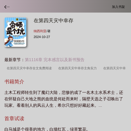
加入书架
在第四天灾中幸存
纳西利亚
/著
2024-10-27
最新章节：
第1116章 完本感言以及新书预告
在第四天灾中幸存全文免费阅读
在第四天灾中幸存主角实力
在第四天灾中幸
存起点
在第四天灾中幸存有女主吗
在第四天灾中幸存女主是谁
在第四天灾
书籍简介
中幸存百度百科女主
在第四天灾中幸存起点中文网
在第四天灾中幸存结
土木工程师转生到了魔幻大陆，悲惨的成了一名木土水系术士，还
局
在第四天灾中幸存精校版
在第四天灾中幸存笔趣
在第四天灾中幸存等级
在怀疑自己大地之熊的血统是何处而来时，隔壁天选之子召唤出了
划分
在第四天灾中幸存境界划分
在第四天灾中幸存百度百科
在第四天灾中
玩家。看着别人的风云人生，希尔只想好好藏起来。...
幸存 起点
在第四天灾中幸存好看吗
在第四天灾中幸存123
在第四天灾中幸
首章试读
存女主几个
在第四天灾中幸存高开低走么
在第四天灾中幸存地图
在第四天
灾中幸存百度
在第四天灾中幸存 笔趣阁
在第4天灾中幸存
在第四天灾中求
白马城是个很美的地方，白墙红瓦，绿草繁花。