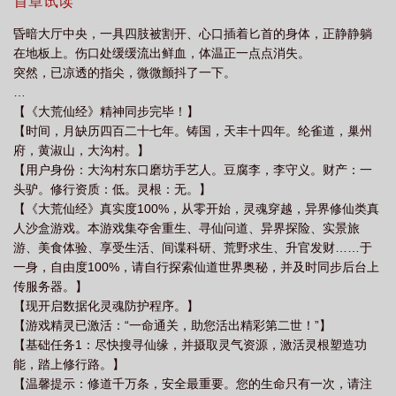
养外神，赚钱！赚钱！都给我狠狠地赚钱！！！……又名《剥削异
首章试读
界从拯救邪魔开始》《再苦苦邪魔，骂名我来背》邪魔A：“啊，大
昏暗大厅中央，一具四肢被割开、心口插着匕首的身体，正静静躺
人，您是我永远的神，从今天起，忠！诚！”魔王B：“在这个狗屎一
在地板上。伤口处缓缓流出鲜血，体温正一点点消失。
样的世界，有大人在，真是太棒了。”邪神C：“烛子哥的恩情还不
突然，已凉透的指尖，微微颤抖了一下。
完，永远还不完！”
…
【《大荒仙经》精神同步完毕！】
【时间，月缺历四百二十七年。铸国，天丰十四年。纶雀道，巢州
府，黄淑山，大沟村。】
【用户身份：大沟村东口磨坊手艺人。豆腐李，李守义。财产：一
头驴。修行资质：低。灵根：无。】
【《大荒仙经》真实度100%，从零开始，灵魂穿越，异界修仙类真
人沙盒游戏。本游戏集夺舍重生、寻仙问道、异界探险、实景旅
游、美食体验、享受生活、间谍科研、荒野求生、升官发财……于
一身，自由度100%，请自行探索仙道世界奥秘，并及时同步后台上
传服务器。】
【现开启数据化灵魂防护程序。】
【游戏精灵已激活：“一命通关，助您活出精彩第二世！”】
【基础任务1：尽快搜寻仙缘，并摄取灵气资源，激活灵根塑造功
能，踏上修行路。】
【温馨提示：修道千万条，安全最重要。您的生命只有一次，请注