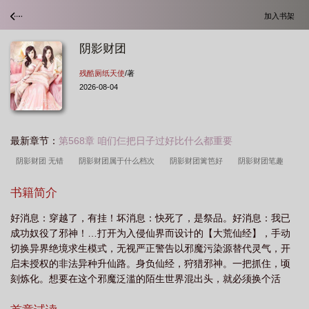
加入书架
阴影财团
残酷厕纸天使
/著
2026-08-04
最新章节：
第568章 咱们仨把日子过好比什么都重要
阴影财团 无错
阴影财团属于什么档次
阴影财团篱笆好
阴影财团笔趣
阁
阴影财团TXT
阴影财团大结局是什么
阴影财团 无防盗
阴影财团免
书籍简介
费阅读
阴影财团百度百科
阴影财团签约哪个网站可以看
阴影财团/残酷厕
好消息：穿越了，有挂！坏消息：快死了，是祭品。好消息：我已
纸天使
阴影财团好看么
阴影财团xtx
阴影军团
阴影家族
阴影财团
成功奴役了邪神！…打开为入侵仙界而设计的【大荒仙经】，手动
免费
阴影财团 无错无防盗
阴影财团 篱笆好文学
阴影财团txt
隐藏财
切换异界绝境求生模式，无视严正警告以邪魔污染源替代灵气，开
团
启未授权的非法异种升仙路。身负仙经，狩猎邪神。一把抓住，顷
刻炼化。想要在这个邪魔泛滥的陌生世界混出头，就必须换个活
法。比如开办血汗工厂，科学剥削邪魔、高效压榨异种、可持续圈