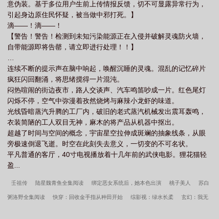
意伪装。基于多位用户生前上传情报反馈，切不可显露异常行为，
引起身边原住民怀疑，被当做中邪打死。】
滴——！滴——！
【警告！警告！检测到未知污染能源正在入侵并破解灵魂防火墙，
自带能源即将告罄，请立即进行处理！！】
…
连续不断的提示声在脑中响起，唤醒沉睡的灵魂。混乱的记忆碎片
疯狂闪回翻涌，将思绪搅得一片混沌。
闷热喧闹的街边夜市，路人交谈声、汽车鸣笛吵成一片。红色尾灯
闪烁不停，空气中弥漫着孜然烧烤与麻辣小龙虾的味道。
光线昏暗蒸汽升腾的工厂内，破旧的老式蒸汽机械发出震耳轰鸣，
衣装简陋的工人双目无神，麻木的将产品从机器中抠出。
超越了时间与空间的概念，宇宙星空拉伸成斑斓的抽象线条，从眼
旁极速倒退飞逝。时空在此刻失去意义，一切变的不可名状。
平凡普通的客厅，40寸电视播放着十几年前的武侠电影。狸花猫轻
盈...
壬祖传
陆星魏青鱼全集阅读
绑定恶女系统后，她本色出演
桃子美人
苏白
粥洛野全集阅读
快穿：回收金手指从种田开始
综影视：绿水长柔
玄幻：我无
限极顿悟
御兽行于时代洪流
全球警告，那个男人出狱了
八零年代：小巷翻天