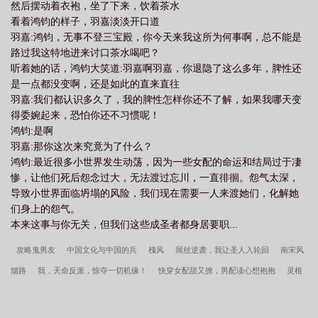
然后摆动着衣袍，坐了下来，饮着茶水
看着鸿钧的样子，羽嘉淡淡开口道
羽嘉:鸿钧，无事不登三宝殿，你今天来我这所为何事啊，总不能是
路过我这特地进来讨口茶水喝吧？
听着她的话，鸿钧大笑道:羽嘉啊羽嘉，你退隐了这么多年，脾性还
是一点都没变啊，还是如此的直来直往
羽嘉:我们都认识多久了，我的脾性怎样你还不了解，如果我哪天变
得委婉起来，恐怕你还不习惯呢！
鸿钧:是啊
羽嘉:那你这次来究竟为了什么？
鸿钧:最近很多小世界发生动荡，因为一些女配的命运和结局过于凄
惨，让他们死后怨念过大，无法渡过忘川，一直徘徊。怨气太深，
导致小世界面临坍塌的风险，我们现在需要一人来渡她们，化解她
们身上的怨气。
本来这事与你无关，但我们这些成圣者都身居要职...
攻略鬼男友
中国文化与中国的兵
槐风
屌丝逆袭，我让圣人入轮回
南宋风
烟路
我，天命反派，惊夺一切机缘！
快穿女配甜又撩，男配读心想抱抱
灵根
被夺，召唤玩家一统修真界
美女师尊不当人，赶我下山祸害七个老婆
海贼：三大
将之上的后勤部长
我朱标不当仁君，大明成日不落了？
玄幻：满级天赋，从被未